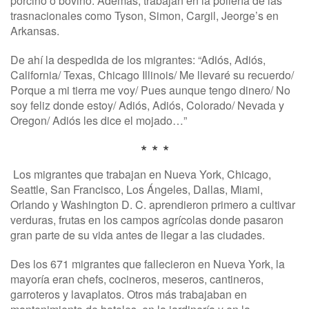
porcino o bovino. Además, trabajan en la pollería de las
trasnacionales como Tyson, Simon, Cargil, Jeorge’s en
Arkansas.
De ahí la despedida de los migrantes: “Adiós, Adiós,
California/ Texas, Chicago Illinois/ Me llevaré su recuerdo/
Porque a mi tierra me voy/ Pues aunque tengo dinero/ No
soy feliz donde estoy/ Adiós, Adiós, Colorado/ Nevada y
Oregon/ Adiós les dice el mojado…”
* * *
Los migrantes que trabajan en Nueva York, Chicago,
Seattle, San Francisco, Los Ángeles, Dallas, Miami,
Orlando y Washington D. C. aprendieron primero a cultivar
verduras, frutas en los campos agrícolas donde pasaron
gran parte de su vida antes de llegar a las ciudades.
Des los 671 migrantes que fallecieron en Nueva York, la
mayoría eran chefs, cocineros, meseros, cantineros,
garroteros y lavaplatos. Otros más trabajaban en