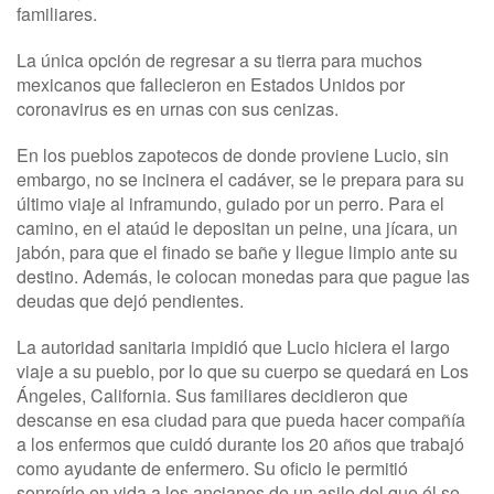
familiares.
La única opción de regresar a su tierra para muchos
mexicanos que fallecieron en Estados Unidos por
coronavirus es en urnas con sus cenizas.
En los pueblos zapotecos de donde proviene Lucio, sin
embargo, no se incinera el cadáver, se le prepara para su
último viaje al inframundo, guiado por un perro. Para el
camino, en el ataúd le depositan un peine, una jícara, un
jabón, para que el finado se bañe y llegue limpio ante su
destino. Además, le colocan monedas para que pague las
deudas que dejó pendientes.
La autoridad sanitaria impidió que Lucio hiciera el largo
viaje a su pueblo, por lo que su cuerpo se quedará en Los
Ángeles, California. Sus familiares decidieron que
descanse en esa ciudad para que pueda hacer compañía
a los enfermos que cuidó durante los 20 años que trabajó
como ayudante de enfermero. Su oficio le permitió
sonreírle en vida a los ancianos de un asilo del que él se