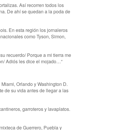
rtalizas. Así recorren todos los
na. De ahí se quedan a la poda de
ois. En esta región los jornaleros
rasnacionales como Tyson, Simon,
é su recuerdo/ Porque a mi tierra me
on/ Adiós les dice el mojado…”
, Miami, Orlando y Washington D.
e de su vida antes de llegar a las
ntineros, garroteros y lavaplatos.
mixteca de Guerrero, Puebla y