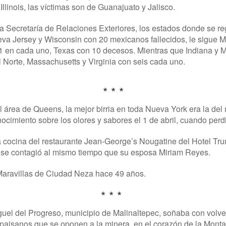
llinois, las víctimas son de Guanajuato y Jalisco.
la Secretaría de Relaciones Exteriores, los estados donde se r
va Jersey y Wisconsin con 20 mexicanos fallecidos, le sigue M
1 en cada uno, Texas con 10 decesos. Mientras que Indiana y 
 Norte, Massachusetts y Virginia con seis cada uno.
* * *
l área de Queens, la mejor birria en toda Nueva York era la 
nocimiento sobre los olores y sabores el 1 de abril, cuando perdi
cocina del restaurante Jean-George’s Nougatine del Hotel Tr
f se contagió al mismo tiempo que su esposa Miriam Reyes.
Maravillas de Ciudad Neza hace 49 años.
* * *
guel del Progreso, municipio de Malinaltepec, soñaba con volver
paisanos que se oponen a la minera, en el corazón de la Mont