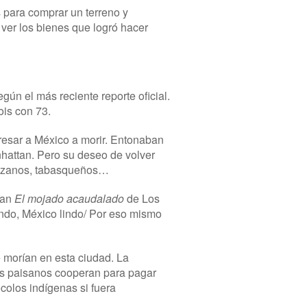
s para comprar un terreno y
ver los bienes que logró hacer
ún el más reciente reporte oficial.
ois con 73.
esar a México a morir. Entonaban
nhattan. Pero su deseo de volver
ruzanos, tabasqueños…
ban
El mojado acaudalado
de Los
ando, México lindo/ Por eso mismo
e morían en esta ciudad. La
os paisanos cooperan para pagar
colos indígenas si fuera