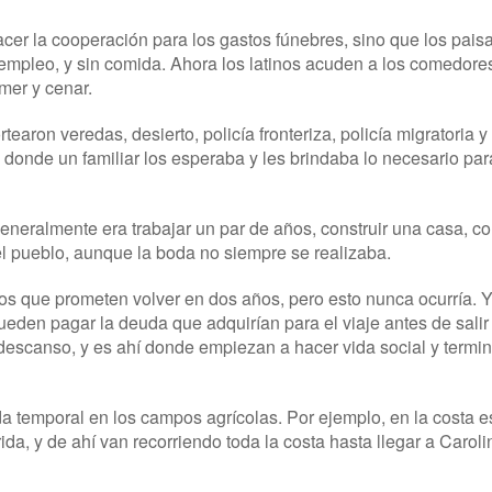
cer la cooperación para los gastos fúnebres, sino que los pai
mpleo, y sin comida. Ahora los latinos acuden a los comedores
omer y cenar.
aron veredas, desierto, policía fronteriza, policía migratoria 
l, donde un familiar los esperaba y les brindaba lo necesario pa
generalmente era trabajar un par de años, construir una casa, co
el pueblo, aunque la boda no siempre se realizaba.
s que prometen volver en dos años, pero esto nunca ocurría. Y
eden pagar la deuda que adquirían para el viaje antes de sali
descanso, y es ahí donde empiezan a hacer vida social y termi
a temporal en los campos agrícolas. Por ejemplo, en la costa es
da, y de ahí van recorriendo toda la costa hasta llegar a Carol