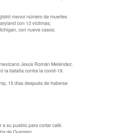
egistró menor número de muertes
aryland con 13 víctimas;
Michigan, con nueve casos;
del mexicano Jesús Román Meléndez.
ó la batalla contra la covid-19.
ump, 15 días después de haberse
 a su pueblo para cortar café.
aña de Guerrero.