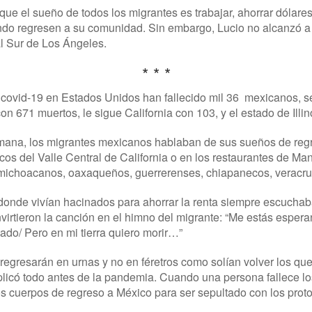
que el sueño de todos los migrantes es trabajar, ahorrar dólare
ndo regresen a su comunidad. Sin embargo, Lucio no alcanzó a 
al Sur de Los Ángeles.
* * *
ovid-19 en Estados Unidos han fallecido mil 36 mexicanos, seg
n 671 muertos, le sigue California con 103, y el estado de Illin
mana, los migrantes mexicanos hablaban de sus sueños de regr
cos del Valle Central de California o en los restaurantes de Ma
 michoacanos, oaxaqueños, guerrerenses, chiapanecos, verac
donde vivían hacinados para ahorrar la renta siempre escucha
nvirtieron la canción en el himno del migrante: “Me estás esper
ado/ Pero en mi tierra quiero morir…”
regresarán en urnas y no en féretros como solían volver los qu
plicó todo antes de la pandemia. Cuando una persona fallece l
os cuerpos de regreso a México para ser sepultado con los proto