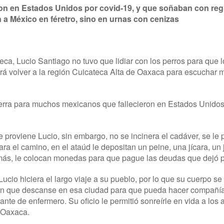
n en Estados Unidos por covid-19, y que soñaban con regre
 a México en féretro, sino en urnas con cenizas
eca, Lucio Santiago no tuvo que lidiar con los perros para que l
rá volver a la región Cuicateca Alta de Oaxaca para escuchar 
ierra para muchos mexicanos que fallecieron en Estados Unidos
proviene Lucio, sin embargo, no se incinera el cadáver, se le p
ra el camino, en el ataúd le depositan un peine, una jícara, un
emás, le colocan monedas para que pague las deudas que dejó 
Lucio hiciera el largo viaje a su pueblo, por lo que su cuerpo 
eron que descanse en esa ciudad para que pueda hacer compañía
te de enfermero. Su oficio le permitió sonreírle en vida a los 
e Oaxaca.