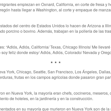
 migrantes empiezan en Oxnard, California, en corte de fresa y ho
Oregón hasta llegar a Washington, al corte y empaque de manza
stados del centro de Estados Unidos lo hacen de Arizona a Illin
ado porcino o bovino. Además, trabajan en la pollería de las t
s: “Adiós, Adiós, California/ Texas, Chicago Illinois/ Me llevar
 soy feliz donde estoy/ Adiós, Adiós, Colorado/ Nevada y Oreg
* * *
va York, Chicago, Seattle, San Francisco, Los Ángeles, Dallas
erduras, frutas en los campos agrícolas donde pasaron gran part
ron en Nueva York, la mayoría eran chefs, cocineros, meseros, ca
nto de hoteles, en la jardinería y en la construcción.
entados en su mayoría que murieron en Nueva York son de la 