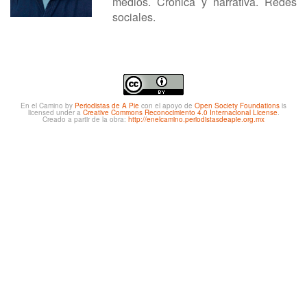
medios. Crónica y narrativa. Redes
sociales.
En el Camino
by
Periodistas de A Pie
con el apoyo de
Open Society Foundations
is
licensed under a
Creative Commons Reconocimiento 4.0 Internacional License
.
Creado a partir de la obra:
http://enelcamino.periodistasdeapie.org.mx