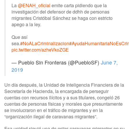
La
@ENAH_oficial
emite carta pidiendo que la
investigación del defensor de ddhh de personas
migrantes Cristóbal Sánchez se haga con estricto
apego a la ley.
Que así
sea.
#NoALaCriminalizacion
#AyudaHumanitariaNoEsCri
pic.twitter.com/azheVkoZGE
— Pueblo Sin Fronteras (@PuebloSF)
June 7,
2019
Un día después, la Unidad de Inteligencia Financiera de la
Secretaría de Hacienda, la encargada de perseguir
cuentas con recursos ilícitos y a sus titulares, congeló 26
cuentas de personas físicas y morales que presuntamente
se involucraron en el tráfico de migrantes y en la
“organización ilegal de caravanas migrantes”.
Esa unidad siguió una de estas caravanas migrantes en su