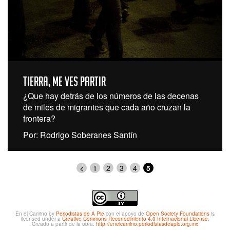
Tierra, me ves partir
¿Que hay detrás de los números de las decenas
de miles de migrantes que cada año cruzan la
frontera?
Por: Rodrigo Soberanes Santín
<
1
2
3
4
5
En el Camino
by
Periodistas de A Pie
con el apoyo de
Open Society Foundations
is
licensed under a
Creative Commons Reconocimiento 4.0 Internacional License
.
Creado a partir de la obra:
http://enelcamino.periodistasdeapie.org.mx