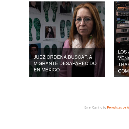
LOS
JUEZ ORDENA BUSCAR A
VEN
MIGRANTE DESAPARECIDO
TRA
EN MÉXICO
COM
En el Camino
by
Periodistas de A