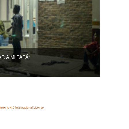
R A MI PAPÁ”
iento 4.0 Internacional License
.