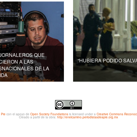
 JORNALEROS QUE
“HUBIERA PODIDO SALVA
CIERON A LAS
SNACIONALES DE LA
IDA
 Pie
con el apoyo de
Open Society Foundations
is licensed under a
Creative Commons Reconocim
Creado a partir de la obra:
http://enelcamino.periodistasdeapie.org.mx