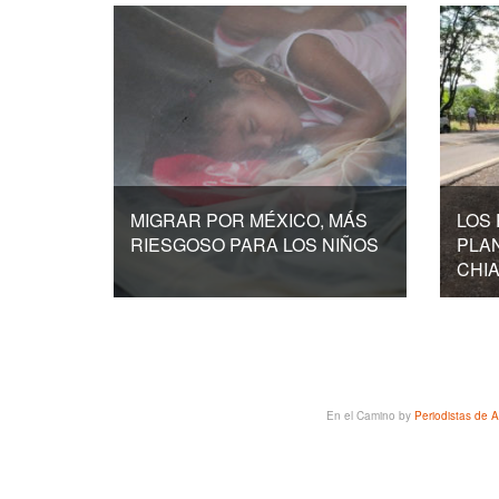
MIGRAR POR MÉXICO, MÁS
LOS
RIESGOSO PARA LOS NIÑOS
PLAN
CHI
En el Camino
by
Periodistas de A