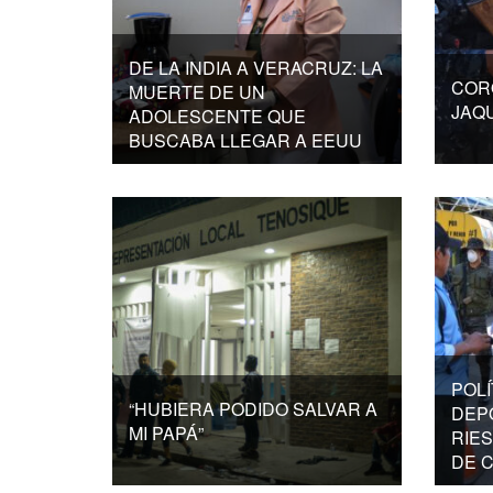
DE LA INDIA A VERACRUZ: LA
COR
MUERTE DE UN
JAQ
ADOLESCENTE QUE
BUSCABA LLEGAR A EEUU
POLÍ
“HUBIERA PODIDO SALVAR A
DEP
MI PAPÁ”
RIE
DE 