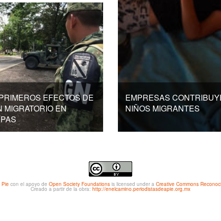
 PRIMEROS EFECTOS DE
EMPRESAS CONTRIBUYE
 MIGRATORIO EN
NIÑOS MIGRANTES
APAS
 Pie
con el apoyo de
Open Society Foundations
is licensed under a
Creative Commons Reconocim
Creado a partir de la obra:
http://enelcamino.periodistasdeapie.org.mx