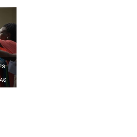
ES
IAS