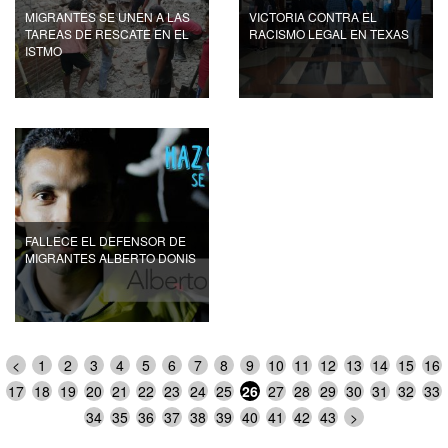
MIGRANTES SE UNEN A LAS
VICTORIA CONTRA EL
TAREAS DE RESCATE EN EL
RACISMO LEGAL EN TEXAS
ISTMO
FALLECE EL DEFENSOR DE
MIGRANTES ALBERTO DONIS
<
1
2
3
4
5
6
7
8
9
10
11
12
13
14
15
16
17
18
19
20
21
22
23
24
25
26
27
28
29
30
31
32
33
34
35
36
37
38
39
40
41
42
43
>